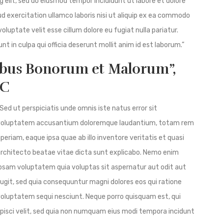
 elit, sed do eiusmod tempor incididunt ut labore et dolore
d exercitation ullamco laboris nisi ut aliquip ex ea commodo
voluptate velit esse cillum dolore eu fugiat nulla pariatur.
 in culpa qui officia deserunt mollit anim id est laborum.”
inibus Bonorum et Malorum”,
BC
Sed ut perspiciatis unde omnis iste natus error sit
oluptatem accusantium doloremque laudantium, totam rem
periam, eaque ipsa quae ab illo inventore veritatis et quasi
rchitecto beatae vitae dicta sunt explicabo. Nemo enim
psam voluptatem quia voluptas sit aspernatur aut odit aut
ugit, sed quia consequuntur magni dolores eos qui ratione
oluptatem sequi nesciunt. Neque porro quisquam est, qui
ipisci velit, sed quia non numquam eius modi tempora incidunt