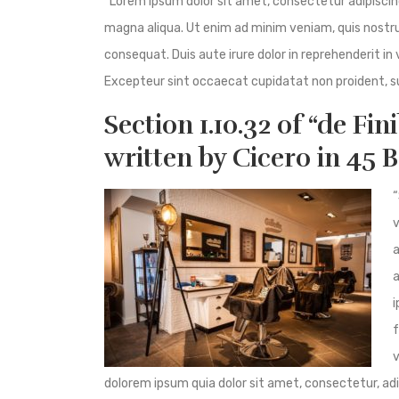
“Lorem ipsum dolor sit amet, consectetur adipiscing
magna aliqua. Ut enim ad minim veniam, quis nostru
consequat. Duis aute irure dolor in reprehenderit in 
Excepteur sint occaecat cupidatat non proident, sunt
Section 1.10.32 of “de F
written by Cicero in 45 
“
v
a
a
i
f
v
dolorem ipsum quia dolor sit amet, consectetur, ad